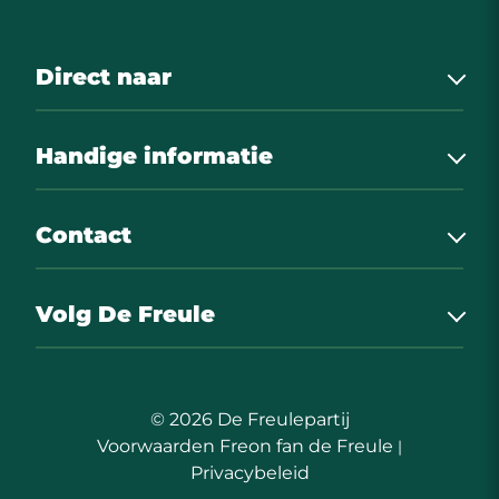
Direct naar
Nieuws
Handige informatie
Onze sponsoren
Uitslagen
Het bestuur
Contact
Foto’s
Kaartverkoop leden KF Wommels
Contact
Het verhaal
De Freulepartij
Volg De Freule
Freon fan de Freule
Geins 2
8731CN Wommels
info@defreulepartij.nl
© 2026 De Freulepartij
Route
Voorwaarden Freon fan de Freule
|
Privacybeleid