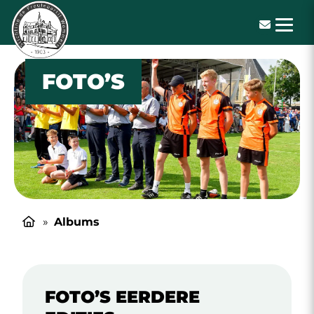
De Freulepartij
FOTO’S
»
Albums
FOTO’S EERDERE