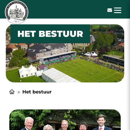
De Freulepartij
HET BESTUUR
»
Het bestuur