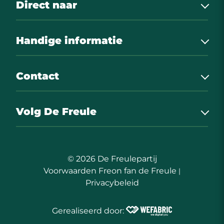
Direct naar
Nieuws
Handige informatie
Onze sponsoren
Uitslagen
Het bestuur
Contact
Foto’s
Kaartverkoop leden KF Wommels
Contact
Het verhaal
De Freulepartij
Volg De Freule
Freon fan de Freule
Geins 2
8731CN Wommels
info@defreulepartij.nl
© 2026 De Freulepartij
Route
Voorwaarden Freon fan de Freule
|
Privacybeleid
Gerealiseerd door:
Wefabric