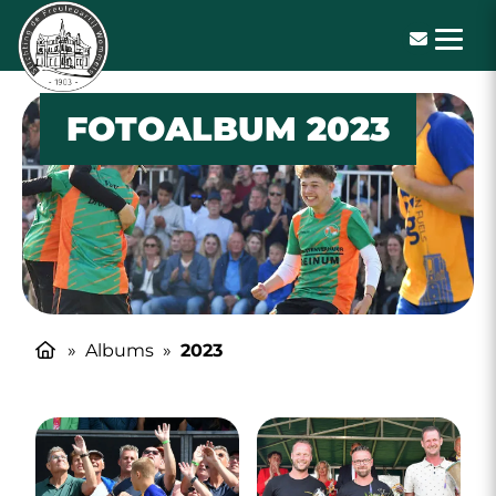
De Freulepartij
FOTOALBUM 2023
»
Albums
»
2023