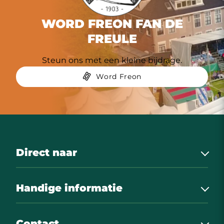
WORD FREON FAN DE
FREULE
Steun ons met een kleine bijdrage.
Word Freon
Direct naar
Nieuws
Handige informatie
Onze sponsoren
Uitslagen
Het bestuur
Contact