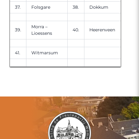
37.
Folsgare
38.
Dokkum
Morra –
39.
40.
Heerenveen
Lioessens
41.
Witmarsum