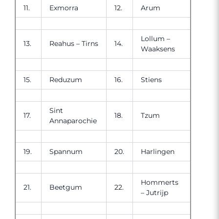
11.
Exmorra
12.
Arum
Lollum –
13.
Reahus – Tirns
14.
Waaksens
15.
Reduzum
16.
Stiens
Sint
17.
18.
Tzum
Annaparochie
19.
Spannum
20.
Harlingen
Hommerts
21.
Beetgum
22.
– Jutrijp