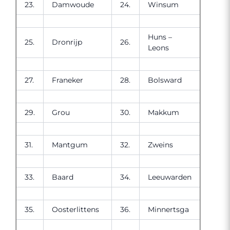
23.
Damwoude
24.
Winsum
Huns –
25.
Dronrijp
26.
Leons
27.
Franeker
28.
Bolsward
29.
Grou
30.
Makkum
31.
Mantgum
32.
Zweins
33.
Baard
34.
Leeuwarden
35.
Oosterlittens
36.
Minnertsga