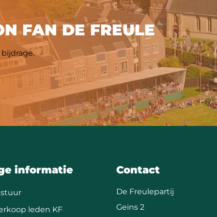
N FAN DE FREULE
bijdrage.
ge informatie
Contact
De Freulepartij
stuur
Geins 2
erkoop leden KF