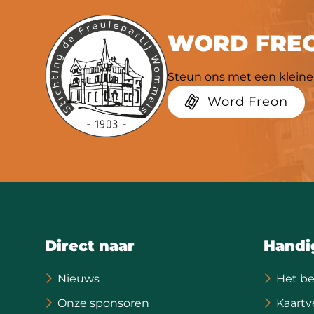
WORD FREO
Steun ons met een kleine 
Word Freon
Direct naar
Handi
Nieuws
Het be
Onze sponsoren
Kaartv