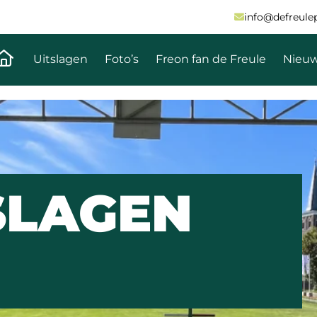
info@defreulepa
Naar de homepagina
Uitslagen
Foto’s
Freon fan de Freule
Nieu
TSLAGEN