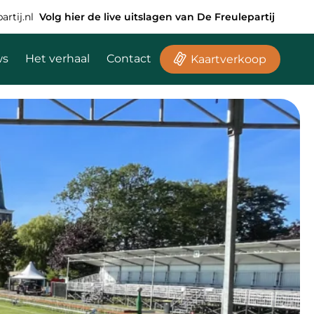
rtij.nl
Volg hier de live uitslagen van De Freulepartij
ws
Het verhaal
Contact
Kaartverkoop