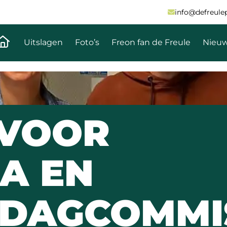
info@defreulepa
Naar de homepagina
Uitslagen
Foto’s
Freon fan de Freule
Nieu
 VOOR
A EN
DAGCOMMI