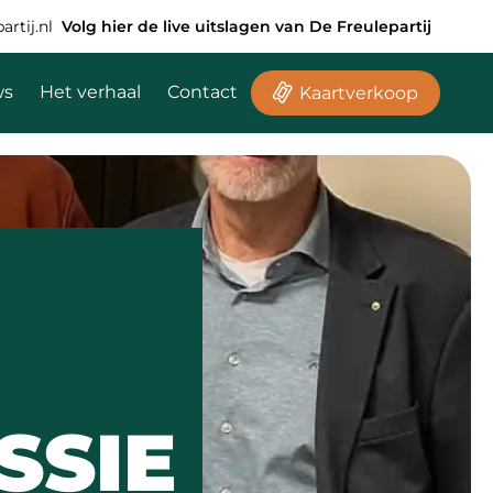
rtij.nl
Volg hier de live uitslagen van De Freulepartij
ws
Het verhaal
Contact
Kaartverkoop
SSIE