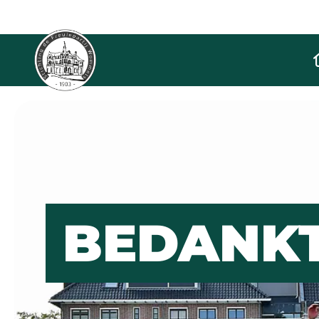
De Freulepartij
BEDANKT