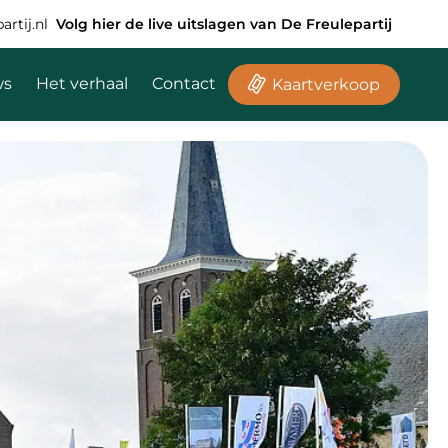
rtij.nl
Volg hier de live uitslagen van De Freulepartij
ws
Het verhaal
Contact
Kaartverkoop