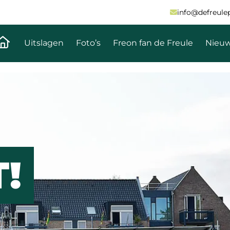
info@defreulepa
Naar de homepagina
Uitslagen
Foto’s
Freon fan de Freule
Nieu
!